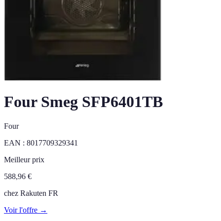
Four Smeg SFP6401TB
Four
EAN :
8017709329341
Meilleur prix
588,96
€
chez
Rakuten FR
Voir l'offre →