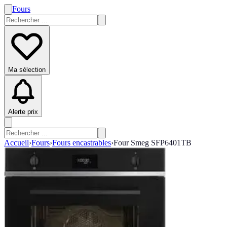
Fours
Ma sélection
Alerte prix
Accueil
›
Fours
›
Fours encastrables
›
Four Smeg SFP6401TB