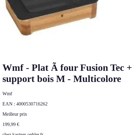
Wmf - Plat Ã four Fusion Tec +
support bois M - Multicolore
Wmf
EAN :
4000530716262
Meilleur prix
199,99
€
chez
kastner-oehler.fr