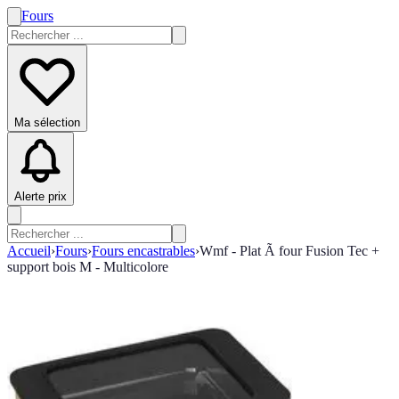
Fours
Ma sélection
Alerte prix
Accueil
›
Fours
›
Fours encastrables
›
Wmf - Plat Ã four Fusion Tec +
support bois M - Multicolore