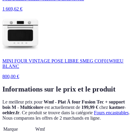
1 669,62
€
MINI FOUR VINTAGE POSE LIBRE SMEG COF01WHEU
BLANC
800,00
€
Informations sur le prix et le produit
Le meilleur prix pour
Wmf - Plat Ã four Fusion Tec + support
bois M - Multicolore
est actuellement
de
199,99 €
chez
kastner-
oehler.fr
.
Ce produit se trouve dans la catégorie
Fours encastrables
.
Nous comparons les offres de 2 marchands en ligne.
Marque
Wmf