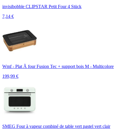
invisibobble CLIPSTAR Petit Four 4 Stück
7,14
€
Wmf - Plat Ã four Fusion Tec + support bois M - Multicolore
199,99
€
SMEG Four à vapeur combiné de table vert pastel vert clair