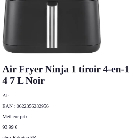
Air Fryer Ninja 1 tiroir 4-en-1
4 7 L Noir
Air
EAN :
0622356282956
Meilleur prix
93,99
€
chez
Rakuten FR