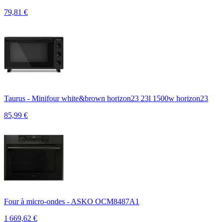
79,81
€
Taurus - Minifour white&brown horizon23 23l 1500w horizon23
85,99
€
Four à micro-ondes - ASKO OCM8487A1
1 669,62
€