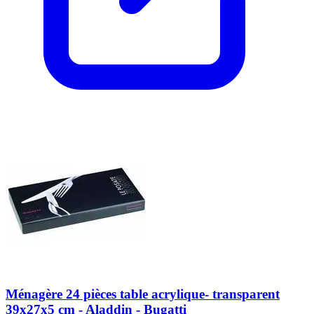
Ménagère 24 pièces table acrylique- transparent
39x27x5 cm - Aladdin - Bugatti