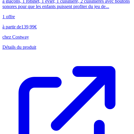
à glaçons, 1 robinet, 1 évier, 1 cuisinière, 2 cuisinières avec boutons
sonores pour que les enfants puissent profiter du jeu de...
1
offre
à partir de
139,99
€
chez
Costway
Détails du produit