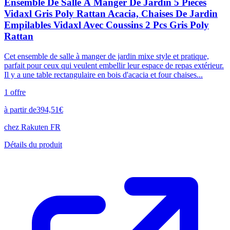
Ensemble De Salle À Manger De Jardin 5 Pièces
Vidaxl Gris Poly Rattan Acacia, Chaises De Jardin
Empilables Vidaxl Avec Coussins 2 Pcs Gris Poly
Rattan
Cet ensemble de salle à manger de jardin mixe style et pratique,
parfait pour ceux qui veulent embellir leur espace de repas extérieur.
Il y a une table rectangulaire en bois d'acacia et four chaises...
1
offre
à partir de
394,51
€
chez
Rakuten FR
Détails du produit