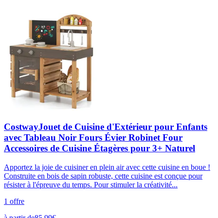
CostwayJouet de Cuisine d'Extérieur pour Enfants
avec Tableau Noir Fours Évier Robinet Four
Accessoires de Cuisine Étagères pour 3+ Naturel
Apportez la joie de cuisiner en plein air avec cette cuisine en boue !
Construite en bois de sapin robuste, cette cuisine est conçue pour
résister à l'épreuve du temps. Pour stimuler la créativité...
1
offre
à partir de
85,99
€