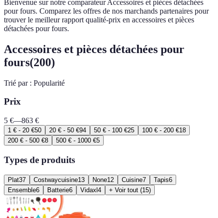
Bienvenue sur notre comparateur Accessoires et pièces détachées
pour fours. Comparez les offres de nos marchands partenaires pour
trouver le meilleur rapport qualité-prix en accessoires et pièces
détachées pour fours.
Accessoires et pièces détachées pour
fours
(
200
)
Trié par :
Popularité
Prix
5
€
—
863
€
1 € - 20 €
50
20 € - 50 €
94
50 € - 100 €
25
100 € - 200 €
18
200 € - 500 €
8
500 € - 1000 €
5
Types de produits
Plat
37
Costwaycuisine
13
None
12
Cuisine
7
Tapis
6
Ensemble
6
Batterie
6
Vidaxl
4
+ Voir tout (15)